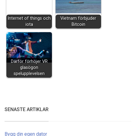
Internet of things och
Vietnam förbjuder
iota
Bitcoin
Därför förhöjer VR
glasögon
spelupplevelsen
SENASTE ARTIKLAR
Bygg din egen dator